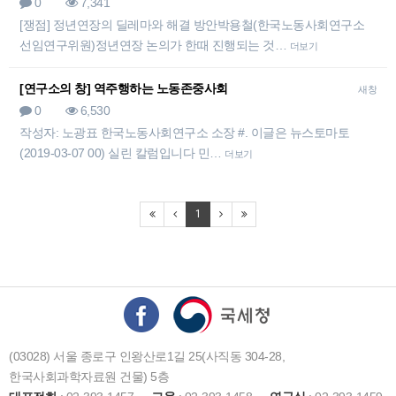
0
7,341
[쟁점] 정년연장의 딜레마와 해결 방안박용철(한국노동사회연구소
선임연구위원)정년연장 논의가 한때 진행되는 것…
더보기
[연구소의 창] 역주행하는 노동존중사회
새창
0
6,530
작성자: 노광표 한국노동사회연구소 소장 #. 이글은 뉴스토마토
(2019-03-07 00) 실린 칼럼입니다 민…
더보기
1
(03028) 서울 종로구 인왕산로1길 25(사직동 304-28,
한국사회과학자료원 건물) 5층