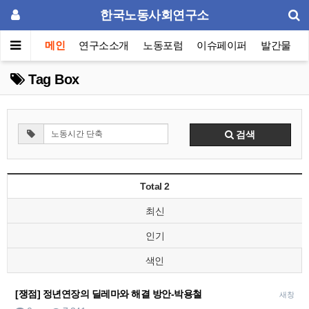
한국노동사회연구소
메인
연구소소개
노동포럼
이슈페이퍼
발간물
Tag Box
검색
Total 2
최신
인기
색인
[쟁점] 정년연장의 딜레마와 해결 방안-박용철
새창