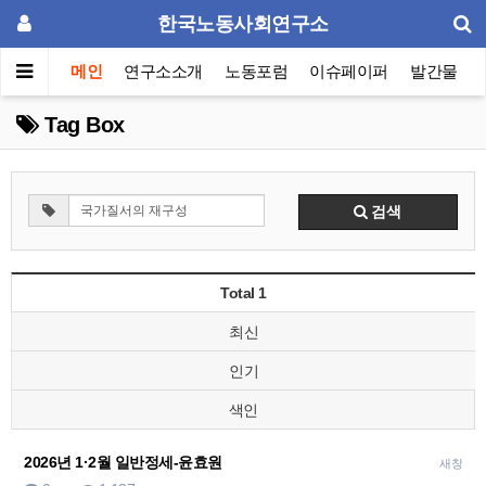
한국노동사회연구소
메인
연구소소개
노동포럼
이슈페이퍼
발간물
Tag Box
검색
Total 1
최신
인기
색인
2026년 1·2월 일반정세-윤효원
새창