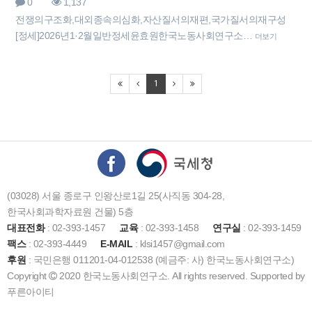
0
1,137
전쟁의구조화,대외종속의심화,자산질서의재편,국가질서의재구성
[정세]2026년1·2월일반정세윤효원한국노동사회연구소…
더보기
1
(03028) 서울 종로구 인왕산로1길 25(사직동 304-28,
한국사회과학자료원 건물) 5층
대표전화
: 02-393-1457
교육
: 02-393-1458
연구실
: 02-393-1459
팩스
: 02-393-4449
E-MAIL
: klsi1457@gmail.com
후원
: 국민은행 011201-04-012538 (예금주: 사) 한국노동사회연구소)
Copyright
2020 한국노동사회연구소. All rights reserved. Supported by
푸른아이티