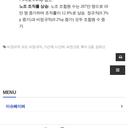
노조 조직률 상승
:
노조 조합원 수는
287
만 명으로
10
만 명 증가하여 조직률이
12.8%
로 상승
.
정규직
(0.3%
p
증가
)
과 비정규직
(0.2%p
증가
)
모두 조합원 수 증
가
.
비정규직 규모
,
비정규직
,
기간제
,
시간제
,
파견근로
,
특수고용
,
김유선
MENU
이슈페이퍼