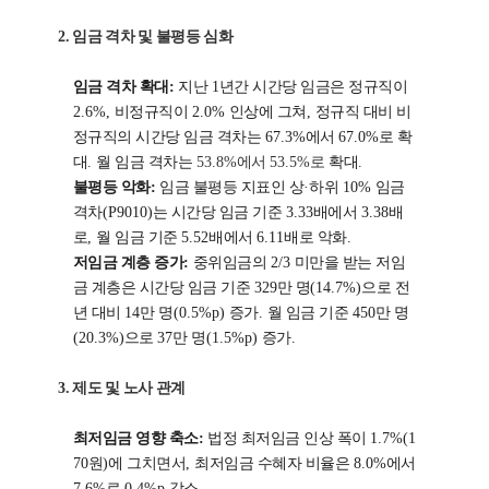
2.
임금 격차 및 불평등 심화
임금 격차 확대
:
지난
1
년간 시간당 임금은 정규직이
2.6%,
비정규직이
2.0%
인상에 그쳐
,
정규직 대비 비
정규직의 시간당 임금 격차는
67.3%
에서
67.0%
로 확
대
.
월 임금 격차는
53.8%
에서
53.5%
로
확대
.
불평등 악화
:
임금 불평등 지표인 상
·
하위
10%
임금
격차
(P9010)
는 시간당 임금 기준
3.33
배에서
3.38
배
로
,
월 임금 기준
5.52
배에서
6.11
배로 악화
.
저임금 계층 증가
:
중위임금의
2/3
미만을 받는 저임
금 계층은 시간당 임금 기준
329
만 명
(14.7%)
으로 전
년 대비
14
만 명
(0.5%p)
증가
.
월 임금 기준
450
만 명
(20.3%)
으로
37
만 명
(1.5%p)
증가
.
3.
제도 및 노사 관계
최저임금 영향 축소
:
법정 최저임금 인상 폭이
1.7%(1
70
원
)
에 그치면서
,
최저임금 수혜자 비율은
8.0%
에서
7.6%
로
0.4%p
감소
.