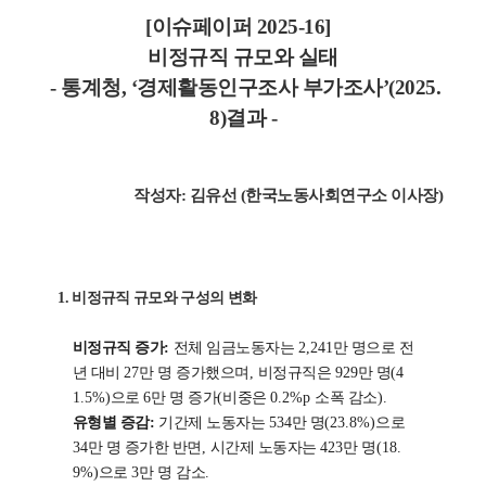
[이슈페이퍼 2025-16]
비정규직 규모와 실태
- 통계청, ‘경제활동인구조사 부가조사’(2025.
8)결과 -
작성자: 김유선 (한국노동사회연구소 이사장)
1.
비정규직 규모와 구성의 변화
비정규직 증가
:
전체 임금노동자는
2,241
만 명으로 전
년 대비
27
만 명 증가했으며
,
비정규직은
929
만 명
(4
1.5%)
으로
6
만 명 증가
(
비중은
0.2%p
소폭 감소
).
유형별 증감
:
기간제 노동자는
534
만 명
(23.8%)
으로
34
만 명 증가한 반면
,
시간제 노동자는
423
만 명
(18.
9%)
으로
3
만 명 감소
.