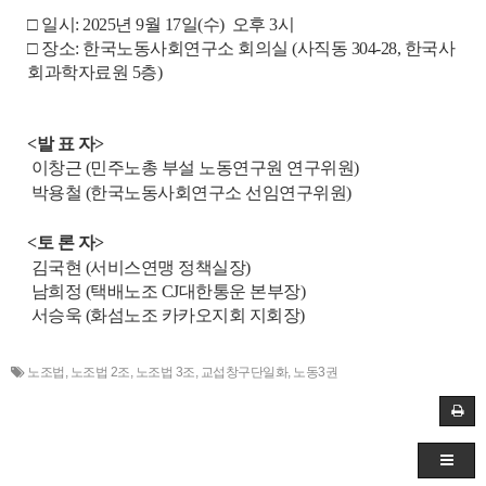
□ 일시: 2025년 9
월 17
일(수) 오후 3시
□ 장소: 한국노동사회연구소 회의실 (사직동 304-28, 한국사
회과학자료원 5층)
<발 표 자>
이창근 (민주노총 부설 노동연구원 연구위원)
박용철 (한국노동사회연구소 선임연구위원)
<토 론 자>
김국현 (서비스연맹 정책실장)
남희정 (택배노조 CJ대한통운 본부장)
서승욱 (화섬노조 카카오지회 지회장)
노조법
,
노조법 2조
,
노조법 3조
,
교섭창구단일화
,
노동3권